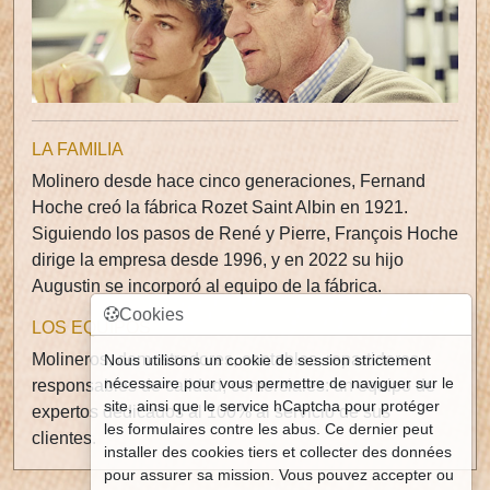
LA FAMILIA
Molinero desde hace cinco generaciones, Fernand
Hoche creó la fábrica Rozet Saint Albin en 1921.
Siguiendo los pasos de René y Pierre, François Hoche
dirige la empresa desde 1996, y en 2022 su hijo
Augustin se incorporó al equipo de la fábrica.
Cookies
LOS EQUIPOS
Molineros, demostradores, contables, repartidores,
Nous utilisons un cookie de session strictement
nécessaire pour vous permettre de naviguer sur le
responsables de calidad, comerciales: un equipo de
site, ainsi que le service hCaptcha pour protéger
expertos dedicados al 100% al servicio de sus
les formulaires contre les abus. Ce dernier peut
clientes.
installer des cookies tiers et collecter des données
pour assurer sa mission. Vous pouvez accepter ou